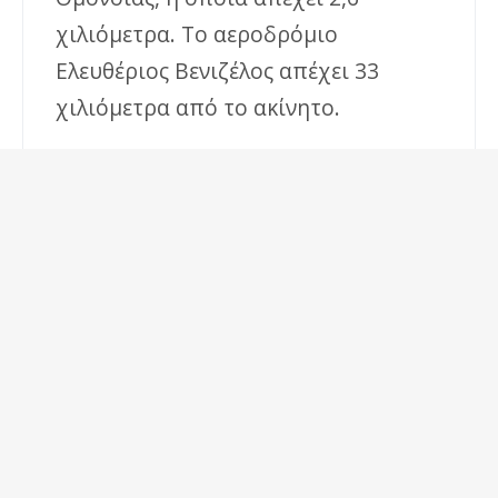
χιλιόμετρα. Το αεροδρόμιο
Ελευθέριος Βενιζέλος απέχει 33
χιλιόμετρα από το ακίνητο.
Details
Guests:
4
€
44
Prices start at:
per night
(+taxes and fees)