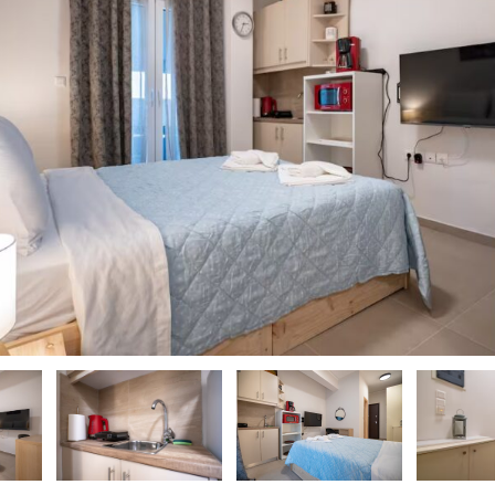
ious
ious