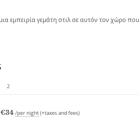
ια εμπειρία γεμάτη στιλ σε αυτόν τον χώρο που
s
2
€
34
per night
(+taxes and fees)