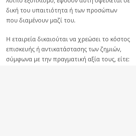
λοιπό εξοπλισμό, εφόσον αυτή οφείλεται σε
δική του υπαιτιότητα ή των προσώπων
που διαμένουν μαζί του.
Η εταιρεία δικαιούται να χρεώσει το κόστος
επισκευής ή αντικατάστασης των ζημιών,
σύμφωνα με την πραγματική αξία τους, είτε:
μέσω της κάρτας που χρησιμοποιήθηκε
για την κράτηση, είτε
με έκδοση σχετικού παραστατικού και
διεκδίκηση του ποσού με κάθε νόμιμο
μέσο.